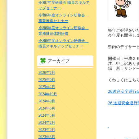
令和7年度研修会 職員スキルア
ップセミナー
令和6年度オンライン研修会
事業推進セミナー
令和6年度オンライン研修会
毎年ご好評をい
業務継続体制研修
今年度も開催し
令和6年度オンライン研修会
職員スキルアップセミナー
県内のデイサー
開催日：平成２
アーカイブ
注…申し訳あり
場 所：サンド
2026年2月
くわしくはこち
2025年9月
2025年2月
26送迎安全運行
2024年10月
2024年9月
26 送迎安全運
2024年6月
2024年5月
2024年2月
2023年9月
2023年8月