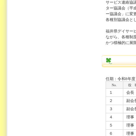
サービス連絡協
ター協議会（平
ー協議会」に変
各種別協議会と
福井県デイサー
ながら、各種制
かつ積極的に展
任期：令和8年度
No.
役 
１
会長
２
副会
３
副会
４
理事
５
理事
６
理事